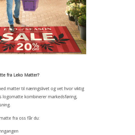
tte fra Leko Matter?
d matter til næringslivet og vet hvor viktig
ørs logomatte kombinerer markedsføring,
sning.
atte fra oss får du:
 inngangen