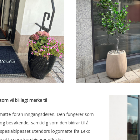
m vil bli lagt merke til
 matte foran inngangsdøren. Den fungerer som
og besøkende, samtidig som den bidrar til å
spesialtilpasset utendørs logomatte fra Leko
g matte som kombinerer effektiv