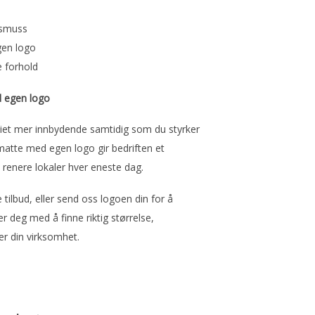
 smuss
gen logo
e forhold
d egen logo
iet mer innbydende samtidig som du styrker
atte med egen logo gir bedriften et
l renere lokaler hver eneste dag.
 tilbud, eller send oss logoen din for å
er deg med å finne riktig størrelse,
r din virksomhet.