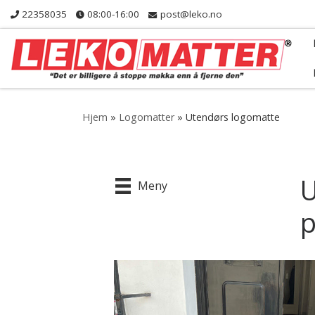
22358035
08:00-16:00
post@leko.no
Skip to content
Hjem
»
Logomatter
»
Utendørs logomatte
U
Meny
p