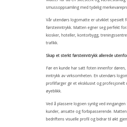
smussoppsamling med tydelig merkevareprof
Vår utendørs logomatte er utviklet spesielt 
førsteinntrykk. Matten egner seg perfekt fora
kiosker, hoteller, kontorbygg, treningssent
trafikk.
Skap et sterkt førsteinntrykk allerede utenf
Før en kunde har satt foten innenfor døren
inntrykk av virksomheten. En utendørs logom
profilfarger gir et eksklusivt og profesjonel
øyeblikk.
Ved å plassere logoen synlig ved inngangen 
kunder, ansatte og forbipasserende. Matten 
bedriftens visuelle profil og bidrar til økt g