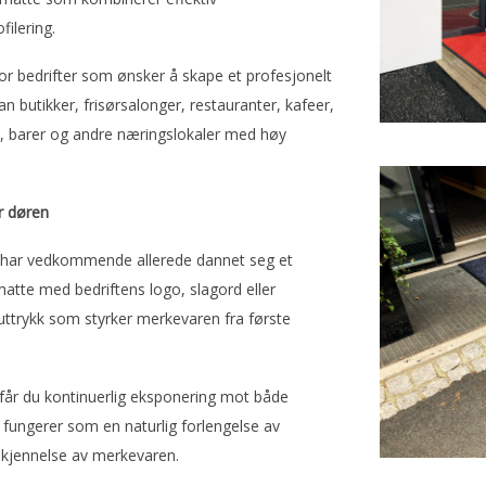
ilering.
for bedrifter som ønsker å skape et profesjonelt
n butikker, frisørsalonger, restauranter, kafeer,
re, barer og andre næringslokaler med høy
or døren
, har vedkommende allerede dannet seg et
atte med bedriftens logo, slagord eller
t uttrykk som styrker merkevaren fra første
får du kontinuerlig eksponering mot både
fungerer som en naturlig forlengelse av
jenkjennelse av merkevaren.