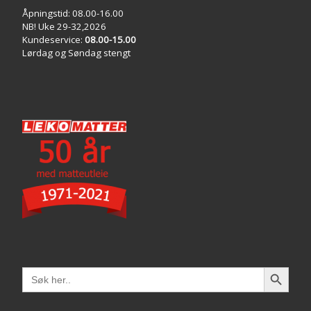
Åpningstid: 08.00-16.00
NB! Uke 29-32,2026
Kundeservice:
08.00-15.00
Lørdag og Søndag stengt
SEARCH 
Search
for: