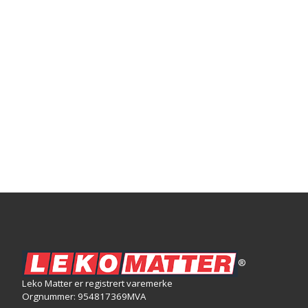
®
Leko Matter er registrert varemerke
Orgnummer: 954817369MVA