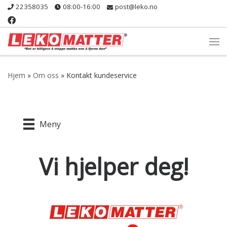
22358035
08:00-16:00
post@leko.no
Skip to content
Me
Hjem
»
Om oss
»
Kontakt kundeservice
Meny
Vi hjelper deg!