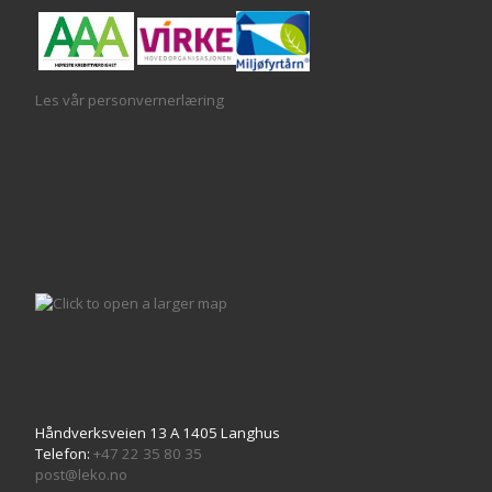
Les vår personvernerlæring
Håndverksveien 13 A 1405 Langhus
Telefon:
+47 22 35 80 35
post@leko.no