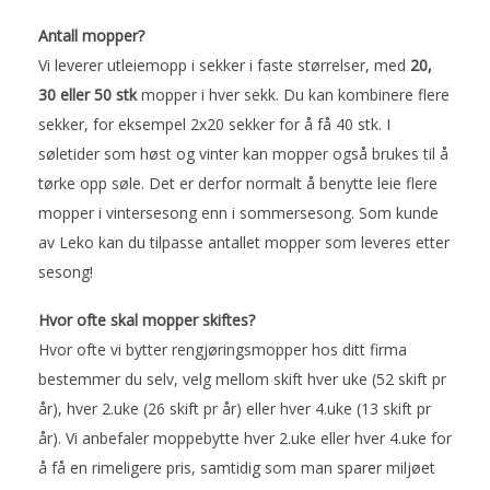
Antall mopper?
Vi leverer utleiemopp i sekker i faste størrelser, med
20,
30 eller 50 stk
mopper i hver sekk. Du kan kombinere flere
sekker, for eksempel 2x20 sekker for å få 40 stk. I
søletider som høst og vinter kan mopper også brukes til å
tørke opp søle. Det er derfor normalt å benytte leie flere
mopper i vintersesong enn i sommersesong. Som kunde
av Leko kan du tilpasse antallet mopper som leveres etter
sesong!
Hvor ofte skal mopper skiftes?
Hvor ofte vi bytter rengjøringsmopper hos ditt firma
bestemmer du selv, velg mellom skift hver uke (52 skift pr
år), hver 2.uke (26 skift pr år) eller hver 4.uke (13 skift pr
år). Vi anbefaler moppebytte hver 2.uke eller hver 4.uke for
å få en rimeligere pris, samtidig som man sparer miljøet