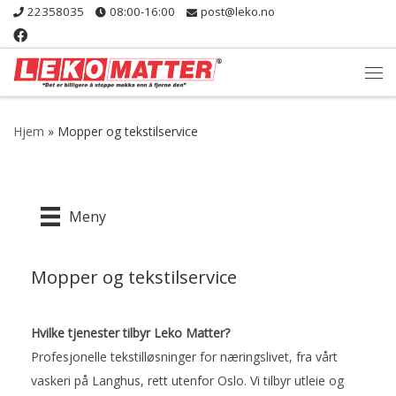
22358035
08:00-16:00
post@leko.no
Skip to content
Me
Hjem
»
Mopper og tekstilservice
Meny
Mopper og tekstilservice
Hvilke tjenester tilbyr Leko Matter?
Profesjonelle tekstilløsninger for næringslivet, fra vårt
vaskeri på Langhus, rett utenfor Oslo. Vi tilbyr utleie og