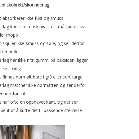
ed skobrett/skounderlag
t absorberer ikke fukt og smuss
rlag kan ikke maskinvaskes, må tørkes av
ller mopp
t skjuler ikke smuss og søle, og ser derfor
etter bruk
rlag har ikke nitrilgummi på baksiden, ligger
 like stødig
 finnes normalt bare i grå eller sort farge
rlag matcher ikke dørmatten og ser derfor
jennomført ut
t har ofte en opphevet kant, og det ser
 pent ut å kutte det til passende størrelse