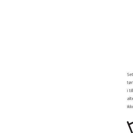
Set
tør
i t
alt
ikk