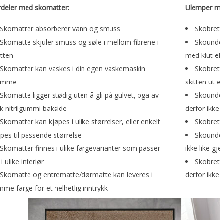
rdeler med skomatter:
Ulemper m
Skomatter absorberer vann og smuss
Skobret
Skomatte skjuler smuss og søle i mellom fibrene i
Skounde
tten
med klut e
Skomatter kan vaskes i din egen vaskemaskin
Skobret
emme
skitten ut 
Skomatte ligger stødig uten å gli på gulvet, pga av
Skounde
k nitrilgummi bakside
derfor ikke
Skomatter kan kjøpes i ulike størrelser, eller enkelt
Skobrett
ppes til passende størrelse
Skounde
Skomatter finnes i ulike fargevarianter som passer
ikke like g
 i ulike interiør
Skobret
Skomatte og entrematte/dørmatte kan leveres i
derfor ikke
me farge for et helhetlig inntrykk