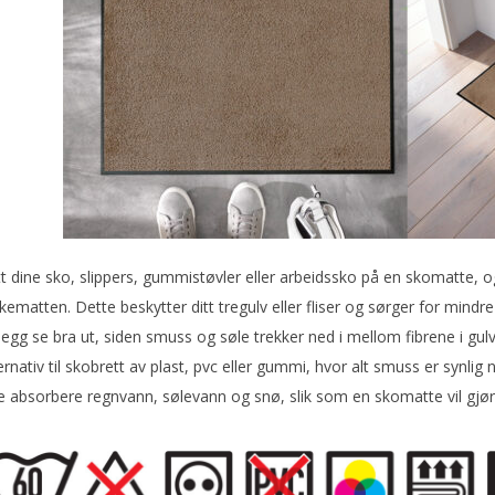
t dine sko, slippers, gummistøvler eller arbeidssko på en skomatte, 
kematten. Dette beskytter ditt tregulv eller fliser og sørger for mind
illegg se bra ut, siden smuss og søle trekker ned i mellom fibrene i g
ernativ til skobrett av plast, pvc eller gummi, hvor alt smuss er synlig n
e absorbere regnvann, sølevann og snø, slik som en skomatte vil gjør