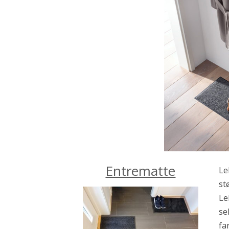
Entrematte
Le
st
Le
se
fa