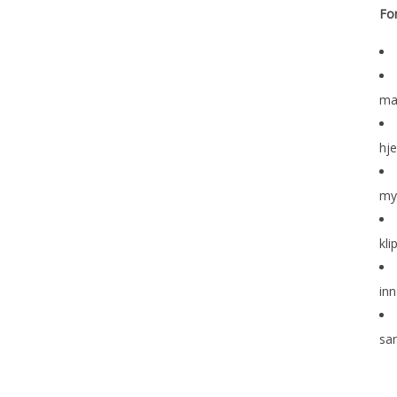
Fo
ma
hj
my
kli
inn
sam