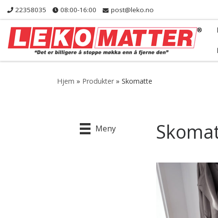
22358035
08:00-16:00
post@leko.no
Skip to content
Hjem
»
Produkter
»
Skomatte
Skomat
Meny