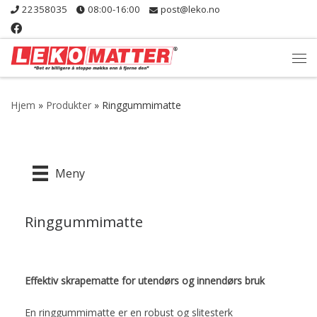
22358035
08:00-16:00
post@leko.no
Skip to content
Me
Hjem
»
Produkter
»
Ringgummimatte
Meny
Ringgummimatte
Effektiv skrapematte for utendørs og innendørs bruk
En ringgummimatte er en robust og slitesterk