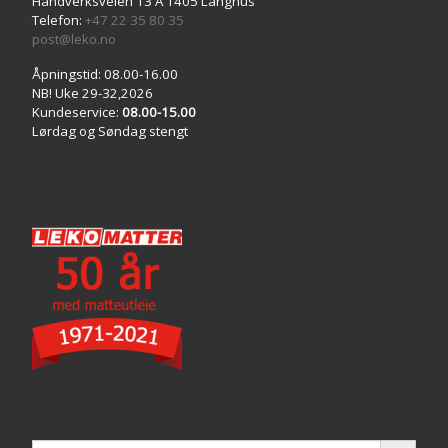
Håndverksveien 13 A 1405 Langhus
Telefon:
+47 22 35 80 35
post@leko.no
Åpningstid: 08.00-16.00
NB! Uke 29-32,2026
Kundeservice:
08.00-15.00
Lørdag og Søndag stengt
SEARCH 
Search