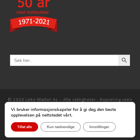
SEARCH 
Search
for:
© 2026
Leko Matter As
–
Alle rettigheter - Kopiering uten
tillatelse er forbudt i henhold til norsk lov
Vi bruker informasjonskapsler for å gi deg den beste
Designet av:
Henrik Grøtvedt
opplevelsen på nettstedet vårt.
Tillat alle
Kun nødvendige
Innstillinger