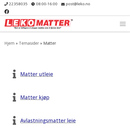
22358035
08:00-16:00
post@leko.no
Skip to content
Me
Hjem
»
Temasider
»
Matter
Matter utleie
Matter kjøp
Avlastningsmatter leie